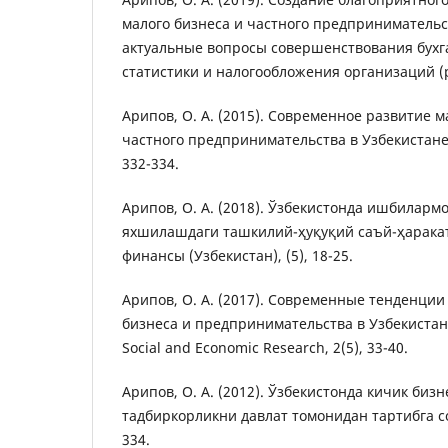
малого бизнеса и частного предпринимательст
актуальные вопросы совершенствования бухга
статистики и налогообложения организаций (p
Арипов, О. А. (2015). Современное развитие м
частного предпринимательства в Узбекистане.
332-334.
Арипов, О. А. (2018). Ўзбекистонда ишбиларм
яхшилашдаги ташкилий-ҳуқуқий саъй-ҳаракат
финансы (Узбекистан), (5), 18-25.
Арипов, О. А. (2017). Современные тенденции
бизнеса и предпринимательства в Узбекистане. 
Social and Economic Research, 2(5), 33-40.
Арипов, О. А. (2012). Ўзбекистонда кичик бизн
тадбиркорликни давлат томонидан тартибга сол
334.