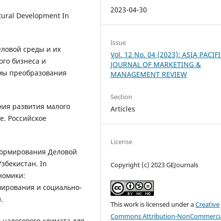
2023-04-30
ltural Development In
Issue
еловой среды и их
Vol. 12 No. 04 (2023): ASIA PACIF
го бизнеса и
JOURNAL OF MARKETING &
мы преобразования
MANAGEMENT REVIEW
Section
ния развития малого
Articles
е. Российское
License
 Формирования Деловой
збекистан. In
Copyright (c) 2023 GEJournals
номики:
ирования и социально-
.
This work is licensed under a
Creative
Commons Attribution-NonCommercia
о налогового климата для