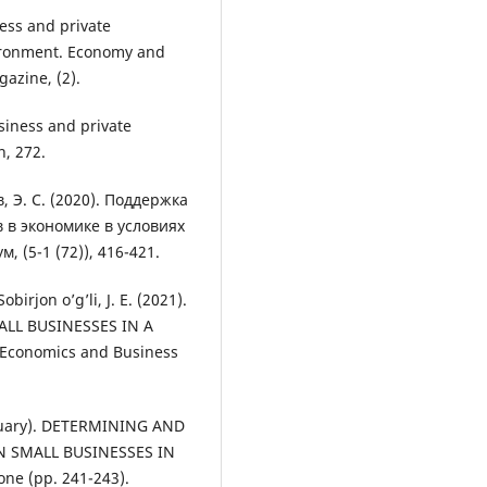
ness and private
ironment. Economy and
gazine, (2).
usiness and private
n, 272.
, Э. С. (2020). Поддержка
в экономике в условиях
 (5-1 (72)), 416-421.
birjon o’g’li, J. E. (2021).
ALL BUSINESSES IN A
Economics and Business
anuary). DETERMINING AND
 SMALL BUSINESSES IN
e (pp. 241-243).