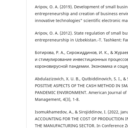
Aripov, O. A. (2019). Development of small busi
entrepreneurship and creation of business env
innovative technologies" scientific electronic ma
Aripov, O. A. (2012). State regulation of small b
entrepreneurship in Uzbekistan.-T. Tashkent: Fa
Ботирова, Р. А., Сирожиддинов, И. К., & Жураев
и стимулирование инвестиционных процессов 
короновирусной пандемии. Экономика и социум,
Abdulazizovich, X. U. B., Qutbiddinovich, S. I., & So
POSITIVE ASPECTS OF THE CASH METHOD IN SM
PANDEMIC ENVIRONMENT. American Journal of 
Management, 4(3), 1-8.
Isomukhamedov, A., & Sirojiddinov, I. (2022, J
ACCOUNTING FOR THE COST OF PRODUCTION IN
THE MANUFACTURING SECTOR. In Conference Zon