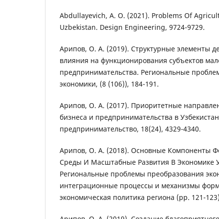
Abdullayevich, A. O. (2021). Problems Of Agricu
Uzbekistan. Design Engineering, 9724-9729.
Арипов, О. А. (2019). Структурные элементы д
влияния на функционирования субъектов мало
предпринимательства. Региональные пробле
экономики, (8 (106)), 184-191.
Арипов, О. А. (2017). Приоритетные направле
бизнеса и предпринимательства в Узбекистан
предпринимательство, 18(24), 4329-4340.
Арипов, О. А. (2018). Основные Компоненты
Среды И Масштабные Развития В Экономике У
Региональные проблемы преобразования эко
интеграционные процессы и механизмы форм
экономическая политика региона (pp. 121-123)
Арипов, О. А. (2019). Создание благоприятног