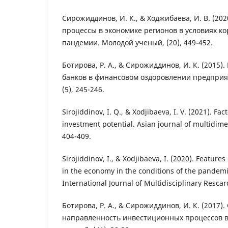
Сирожиддинов, И. К., & Ходжибаева, И. В. (2
процессы в экономике регионов в условиях к
пандемии. Молодой ученый, (20), 449-452.
Ботирова, Р. А., & Сирожиддинов, И. К. (2015)
банков в финансовом оздоровлении предприя
(5), 245-246.
Sirojiddinov, I. Q., & Xodjibaeva, I. V. (2021). Fac
investment potential. Asian journal of multidime
404-409.
Sirojiddinov, I., & Xodjibaeva, I. (2020). Feature
in the economy in the conditions of the pandem
International Journal of Multidisciplinary Resca
Ботирова, Р. А., & Сирожиддинов, И. К. (2017)
направленность инвестиционных процессов в