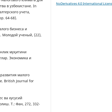
NoDerivatives 4.0 International Licen
ва в узбекистане. In
лтерского учета,
p. 64-68).
алого бизнеса и
 Молодой ученый, (22),
онлик муҳитини
лар. Экономика и
 развития малого
British Journal for
ес ва хусусий
иш. Т.: Фан, 272, 332-