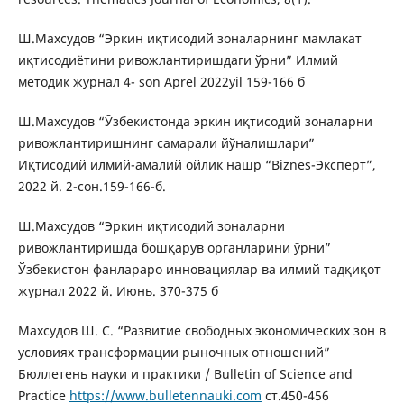
Ш.Махсудов “Эркин иқтисодий зоналарнинг мамлакат
иқтисодиётини ривожлантиришдаги ўрни” Илмий
методик журнал 4- son Aprel 2022yil 159-166 б
Ш.Махсудов “Ўзбекистонда эркин иқтисодий зоналарни
ривожлантиришнинг самарали йўналишлари”
Иқтисодий илмий-амалий ойлик нашр “Biznes-Эксперт”,
2022 й. 2-сон.159-166-б.
Ш.Махсудов “Эркин иқтисодий зоналарни
ривожлантиришда бошқарув органларини ўрни”
Ўзбекистон фанлараро инновациялар ва илмий тадқиқот
журнал 2022 й. Июнь. 370-375 б
Махсудов Ш. С. “Развитие свободных экономических зон в
условиях трансформации рыночных отношений”
Бюллетень науки и практики / Bulletin of Science and
Practice
https://www.bulletennauki.com
ст.450-456