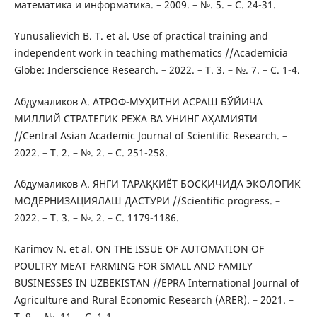
математика и информатика. – 2009. – №. 5. – С. 24-31.
Yunusalievich B. T. et al. Use of practical training and
independent work in teaching mathematics //Academicia
Globe: Inderscience Research. – 2022. – Т. 3. – №. 7. – С. 1-4.
Абдумаликов А. АТРОФ-МУҲИТНИ АСРАШ БЎЙИЧА
МИЛЛИЙ СТРАТЕГИК РЕЖА ВА УНИНГ АҲАМИЯТИ
//Central Asian Academic Journal of Scientific Research. –
2022. – Т. 2. – №. 2. – С. 251-258.
Абдумаликов А. ЯНГИ ТАРАҚҚИЁТ БОСҚИЧИДА ЭКОЛОГИК
МОДЕРНИЗАЦИЯЛАШ ДАСТУРИ //Scientific progress. –
2022. – Т. 3. – №. 2. – С. 1179-1186.
Karimov N. et al. ON THE ISSUE OF AUTOMATION OF
POULTRY MEAT FARMING FOR SMALL AND FAMILY
BUSINESSES IN UZBEKISTAN //EPRA International Journal of
Agriculture and Rural Economic Research (ARER). – 2021. –
Т. 9. – №. 11. – С. 1-1.