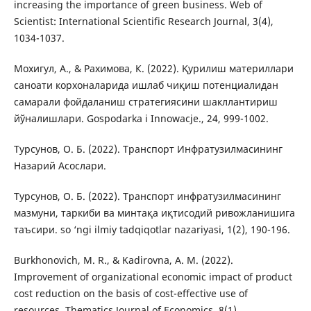
increasing the importance of green business. Web of
Scientist: International Scientific Research Journal, 3(4),
1034-1037.
Мохигул, А., & Рахимова, К. (2022). Қурилиш материллари
саноати корхоналарида ишлаб чиқиш потенциалидан
самарали фойдаланиш стратегиясини шакллантириш
йўналишлари. Gospodarka i Innowacje., 24, 999-1002.
Турсунов, О. Б. (2022). Транспорт Инфратузилмасининг
Назарий Асослари.
Турсунов, О. Б. (2022). Транспорт инфратузилмасининг
мазмуни, таркиби ва минтақа иқтисодий ривожланишига
таъсири. so ‘ngi ilmiy tadqiqotlar nazariyasi, 1(2), 190-196.
Burkhonovich, M. R., & Kadirovna, A. M. (2022).
Improvement of organizational economic impact of product
cost reduction on the basis of cost-effective use of
resources. Thematics Journal of Economics, 8(1).