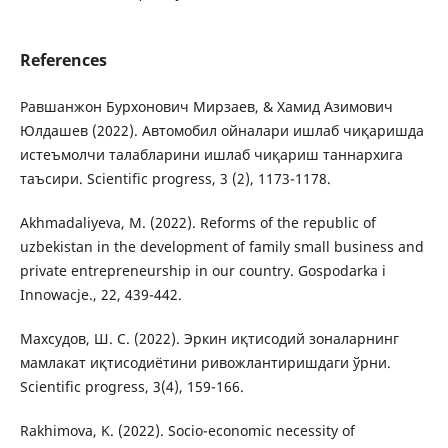
References
Равшанжон Бурхонович Мирзаев, & Хамид Азимович
Юлдашев (2022). Автомобил ойналари ишлаб чиқаришда
истеъмолчи талабларини ишлаб чиқариш таннархига
таъсири. Scientific progress, 3 (2), 1173-1178.
Akhmadaliyeva, M. (2022). Reforms of the republic of
uzbekistan in the development of family small business and
private entrepreneurship in our country. Gospodarka i
Innowacje., 22, 439-442.
Махсудов, Ш. С. (2022). Эркин иқтисодий зоналарнинг
мамлакат иқтисодиётини ривожлантиришдаги ўрни.
Scientific progress, 3(4), 159-166.
Rakhimova, K. (2022). Socio-economic necessity of